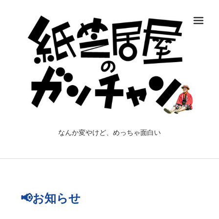
メ
なんか変やけど、めっちゃ面白い
📢お知らせ