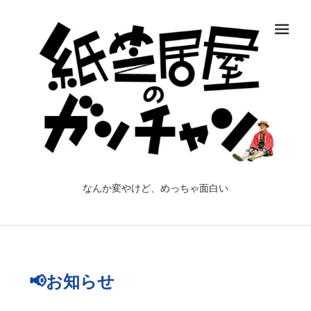
メ
なんか変やけど、めっちゃ面白い
📢お知らせ