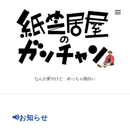
メ
なんか変やけど、めっちゃ面白い
📢お知らせ