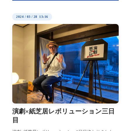
2024
/
03
/
28 13:16
演劇×紙芝居レボリューション三日
目