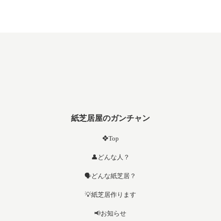
紙芝居屋のガンチャン
❖Top
👤どんな人？
🗣️どんな紙芝居？
💡紙芝居作ります
📢お知らせ