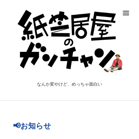
メ
なんか変やけど、めっちゃ面白い
📢お知らせ