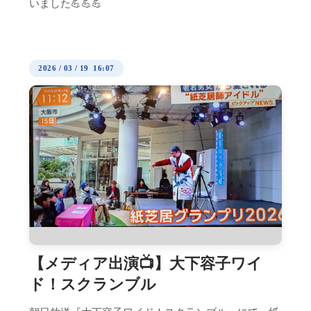
いました💪💪💪
2026
/
03
/
19 16:07
【メディア出演📺️】大下容子ワイ
ド！スクランブル