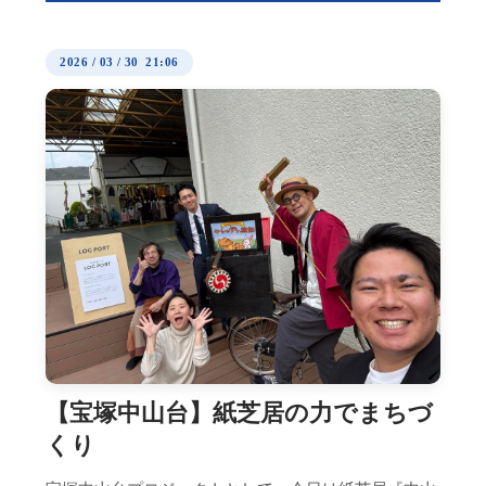
2026
/
03
/
30 21:06
【宝塚中山台】紙芝居の力でまちづ
くり