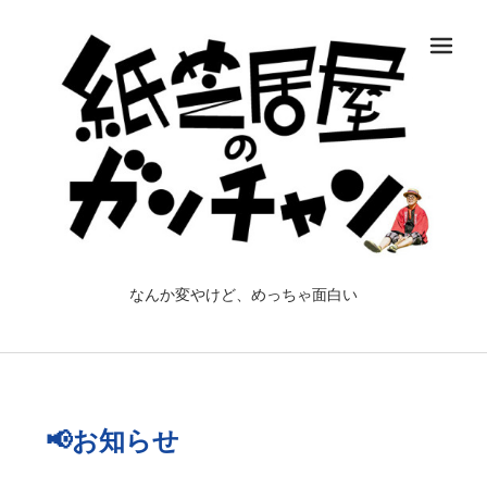
メ
なんか変やけど、めっちゃ面白い
📢お知らせ