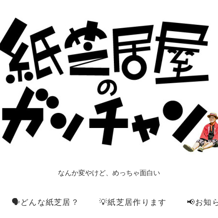
なんか変やけど、めっちゃ面白い
🗣️どんな紙芝居？
💡紙芝居作ります
📢お知