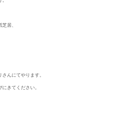
う。
紙芝居、
リさんにてやります。
びにきてください。