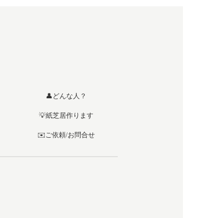
👤どんな人？
💡紙芝居作ります
✉️ご依頼/お問合せ