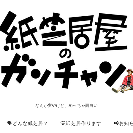
なんか変やけど、めっちゃ面白い
🗣️どんな紙芝居？
💡紙芝居作ります
📢お知