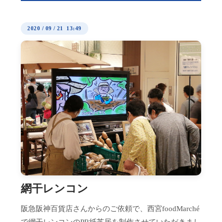
2020
/
09
/
21 13:49
網干レンコン
阪急阪神百貨店さんからのご依頼で、西宮foodMarché