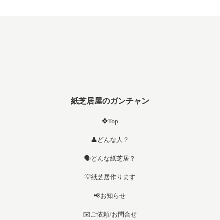
紙芝居屋のガンチャン
❖Top
👤どんな人？
🗣️どんな紙芝居？
💡紙芝居作ります
📢お知らせ
✉️ご依頼/お問合せ