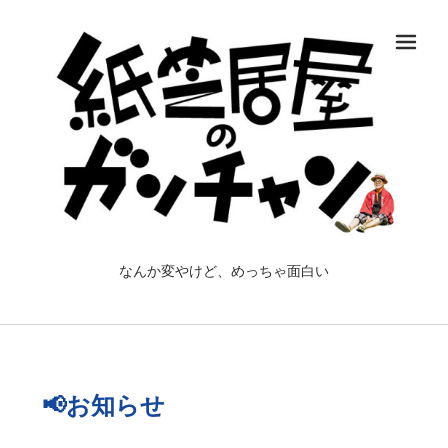
メ
なんか変やけど、めっちゃ面白い
📢お知らせ