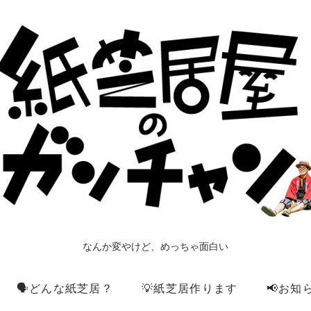
なんか変やけど、めっちゃ面白い
🗣️どんな紙芝居？
💡紙芝居作ります
📢お知