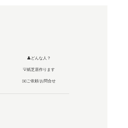
👤どんな人？
💡紙芝居作ります
✉️ご依頼/お問合せ