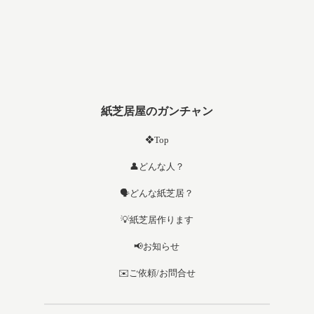
紙芝居屋のガンチャン
❖Top
👤どんな人？
🗣️どんな紙芝居？
💡紙芝居作ります
📢お知らせ
✉️ご依頼/お問合せ