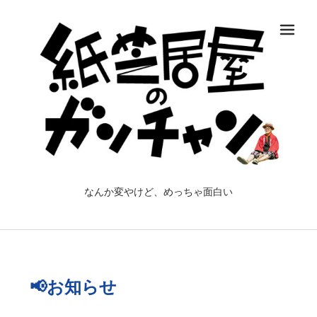
メ
なんか変やけど、めっちゃ面白い
📢お知らせ