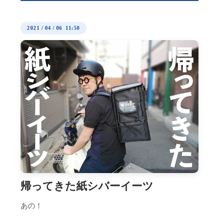
2021
/
04
/
06 11:50
帰ってきた紙シバーイーツ
あの！