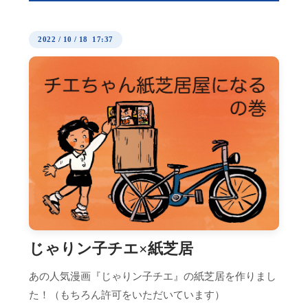
2022
/
10
/
18 17:37
じゃりン子チエ×紙芝居
あの人気漫画『じゃりン子チエ』の紙芝居を作りまし
た！（もちろん許可をいただいています）