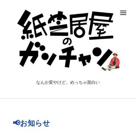
メ
なんか変やけど、めっちゃ面白い
📢お知らせ