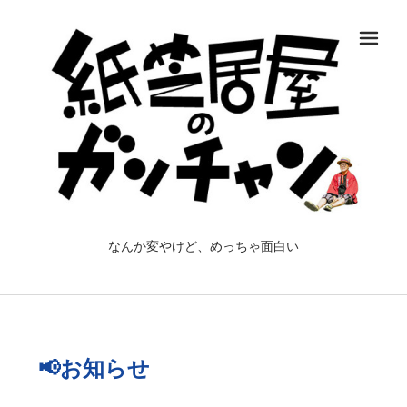
メ
なんか変やけど、めっちゃ面白い
📢お知らせ