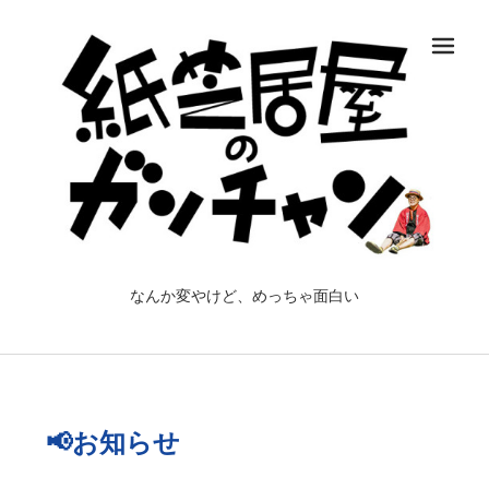
メ
なんか変やけど、めっちゃ面白い
📢お知らせ