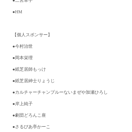
●二宮幸子
●HM
【個人スポンサー】
●今村治世
●岡本栄理
●紙芝居師もっけ
●紙芝居紳士りょうじ
●カルチャーチャンプルーないまぜや加瀬ひろし
●岸上純子
●劇団どろんこ座
●さるびあ亭かーこ