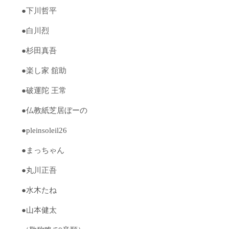
●下川哲平
●白川烈
●杉田真吾
●楽し家 舘助
●破運陀 王常
●仏教紙芝居ぼーの
●pleinsoleil26
●まっちゃん
●丸川正吾
●水木たね
●山本健太