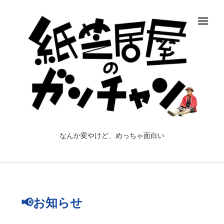
メ
なんか変やけど、めっちゃ面白い
📢お知らせ