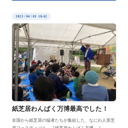
2023
/
04
/
03 18:42
紙芝居わんぱく万博最高でした！
全国から紙芝居の猛者たちが集結した、なにわ人形芝
居フェスティバル、『紙芝居わんぱく万博』！