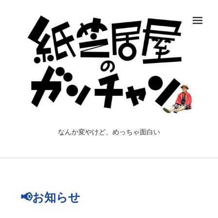
メ
なんか変やけど、めっちゃ面白い
📢お知らせ