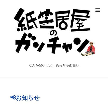
メ
なんか変やけど、めっちゃ面白い
📢お知らせ