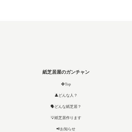
紙芝居屋のガンチャン
❖Top
👤どんな人？
🗣️どんな紙芝居？
💡紙芝居作ります
📢お知らせ