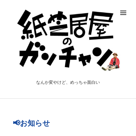
メ
なんか変やけど、めっちゃ面白い
📢お知らせ