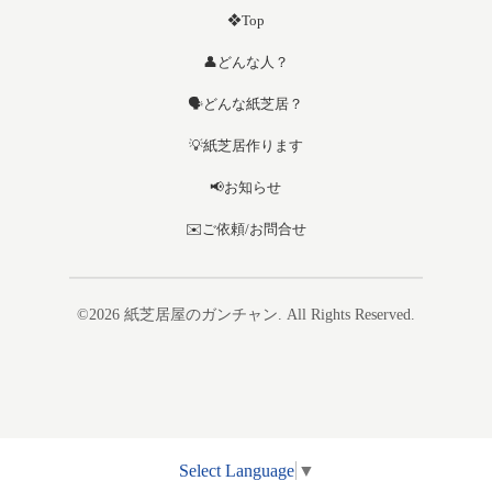
❖Top
👤どんな人？
🗣️どんな紙芝居？
💡紙芝居作ります
📢お知らせ
✉️ご依頼/お問合せ
©2026
紙芝居屋のガンチャン
. All Rights Reserved.
Select Language
▼