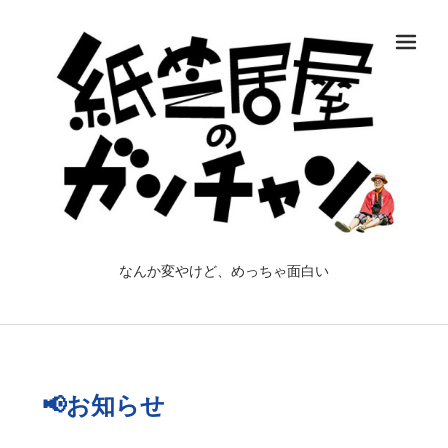
メ
なんか変やけど、めっちゃ面白い
📢お知らせ