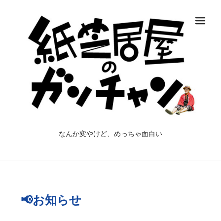
メ
なんか変やけど、めっちゃ面白い
📢お知らせ