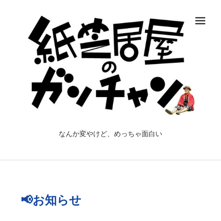
メ
なんか変やけど、めっちゃ面白い
📢お知らせ