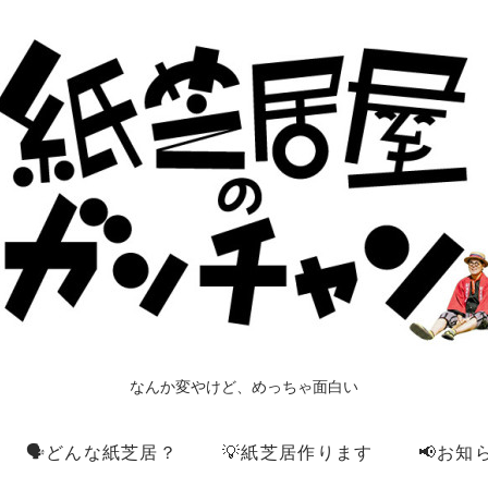
なんか変やけど、めっちゃ面白い
🗣️どんな紙芝居？
💡紙芝居作ります
📢お知