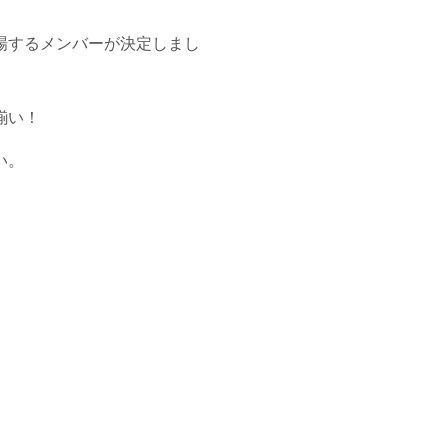
場するメンバーが決定しまし
揃い！
い。