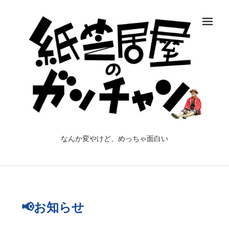
メ
なんか変やけど、めっちゃ面白い
📢お知らせ