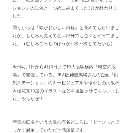
営、『紙芝居グランプリ』『演劇×紙芝居レボリュー
ション』の主催と、つめこみまくった3月が終わりま
した。
周りからは「頭がおかしい日程」と褒めてもらいまし
たが、もちろん見えてない部分でも色々とやってまし
た。（むしろこっちのほうがバタバタしてたかも）
今日4月1日から4月6日までJR大阪駅構内『時空の広
場』で開催している、JRA阪神競馬場さんの企画『回
想ステーション』のキービジュアルや懐かしの大阪杯
＆桜花賞10選のイラストなどを担当させてもらいまし
た。やったぜ！
時空の広場という大阪の有名どころにドドーンっとで
っかく展示していただき感無量です。