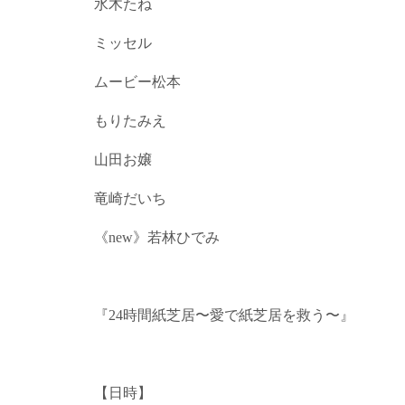
水木たね
ミッセル
ムービー松本
もりたみえ
山田お嬢
竜崎だいち
《new》若林ひでみ
『24時間紙芝居〜愛で紙芝居を救う〜』
【日時】