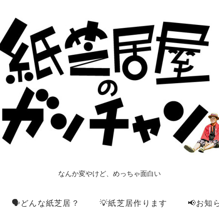
なんか変やけど、めっちゃ面白い
🗣️どんな紙芝居？
💡紙芝居作ります
📢お知