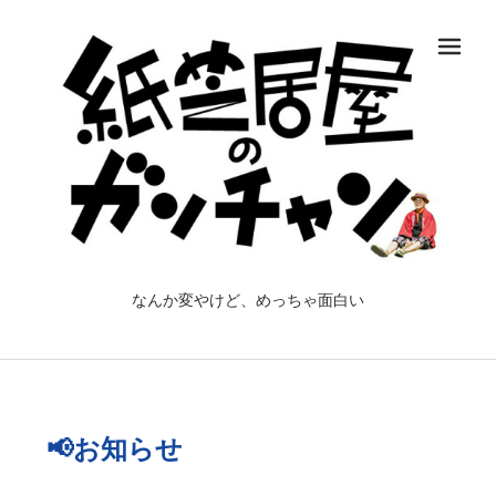
メ
なんか変やけど、めっちゃ面白い
📢お知らせ