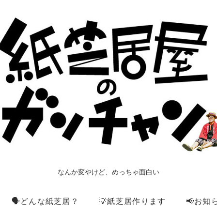
なんか変やけど、めっちゃ面白い
🗣️どんな紙芝居？
💡紙芝居作ります
📢お知