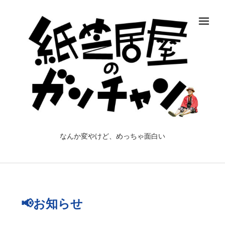
メ
なんか変やけど、めっちゃ面白い
📢お知らせ