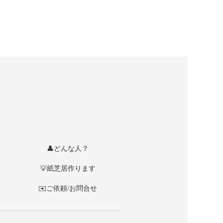
👤どんな人？
💡紙芝居作ります
✉️ご依頼/お問合せ