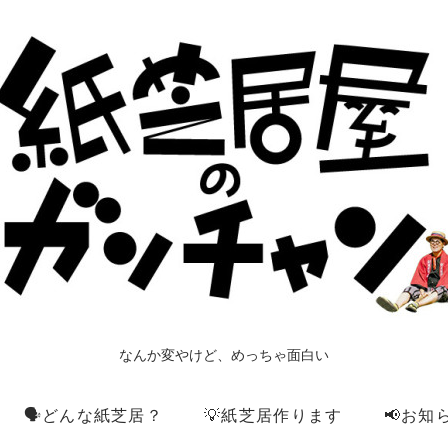
なんか変やけど、めっちゃ面白い
🗣️どんな紙芝居？
💡紙芝居作ります
📢お知