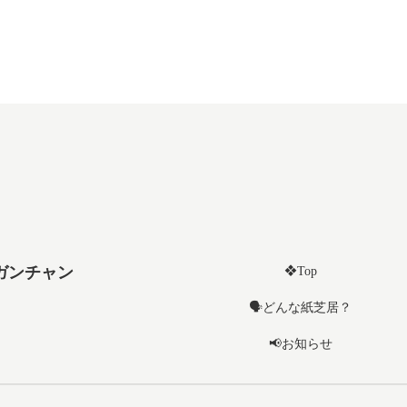
ガンチャン
❖Top
🗣️どんな紙芝居？
📢お知らせ