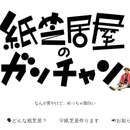
なんか変やけど、めっちゃ面白い
🗣️どんな紙芝居？
💡紙芝居作ります
📢お知