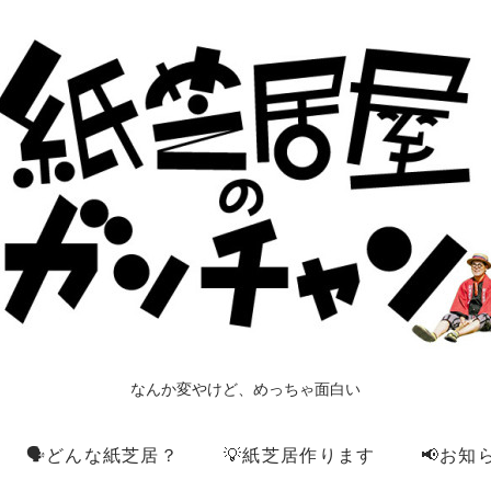
なんか変やけど、めっちゃ面白い
🗣️どんな紙芝居？
💡紙芝居作ります
📢お知