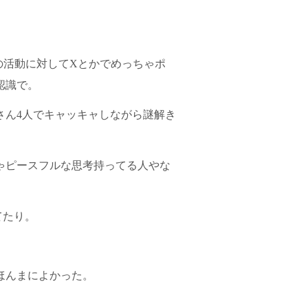
かの活動に対してXとかでめっちゃポ
認識で。
さん4人でキャッキャしながら謎解き
ゃピースフルな思考持ってる人やな
てたり。
ほんまによかった。