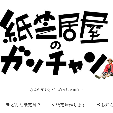
なんか変やけど、めっちゃ面白い
🗣️どんな紙芝居？
💡紙芝居作ります
📢お知