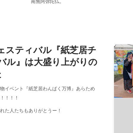
南無阿弥陀仏。
ェスティバル『紙芝居チ
バル』は大盛り上がりの
た
物イベント『紙芝居わんぱく万博』あらため
！！！！
れた人たちもありがとうー！