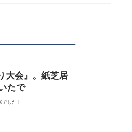
り大会』。紙芝居
いたで
居でした！