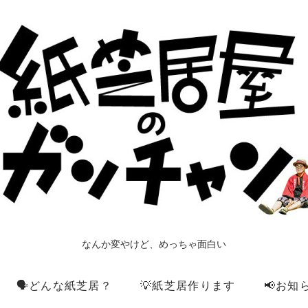
なんか変やけど、めっちゃ面白い
🗣️どんな紙芝居？
💡紙芝居作ります
📢お知