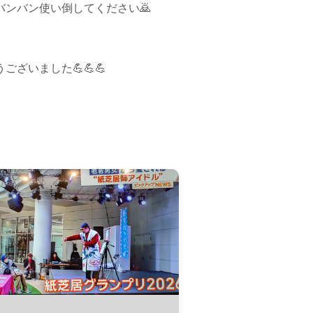
ンバン使い倒してください🙇
ざいました💪💪💪